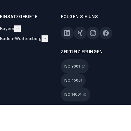
EINSATZGEBIETE
FOLGEN SIE UNS
Bayern
Landshut (Hauptsitz)
Baden-Württemberg
München
Stuttgart
Augsburg
ZERTIFIZIERUNGEN
Ulm/Neu-Ulm
Nürnberg
Würzburg
ISO 9001
Regensburg
Ingolstadt
ISO 45001
Rosenheim
Freising
ISO 14001
Passau
Deggendorf
Dingolfing