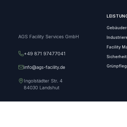
LEISTUN
Gebäuder
Unterhalt
AGS Facility Services GmbH
Industrier
Glasrein
Kesselre
Facility 
Fassaden
Hallenrei
+49 871 97477041
Technisc
Grundrei
Sicherhei
Maschine
Hausmeis
Sonderre
Empfangs
Grünpfleg
info@ags-facility.de
Winterdi
Mattense
Wachdie
Beschaf
Werksch
Ingolstädter Str. 4
Veranstal
84030 Landshut