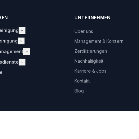
GEN
UNTERNEHMEN
einigung
Über uns
sreinigung
einigung
Management & Konzern
igung
inigung
Zertifizierungen
Management
reinigung
nigung
he Services
nigung
Nachhaltigkeit
tsdienste
nreinigung
terdienste
inigung
dienste
Karriere & Jobs
e
enst
rvice
nst
Kontakt
fungsmanagement
utz
Blog
tungssicherheit