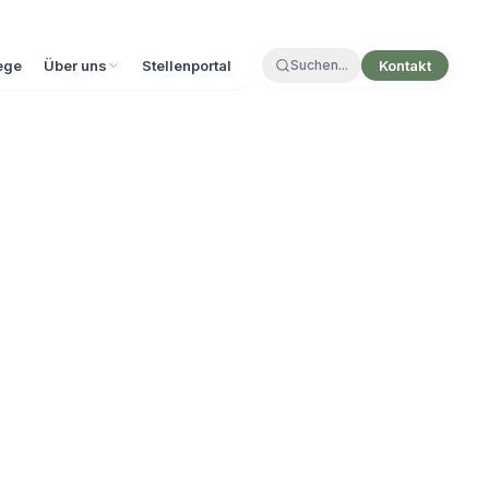
ege
Über uns
Stellenportal
Suchen...
Kontakt
ste
Standorte
 kompetenter
Unser wachsendes Netzwerk in
utschland.
 Der erste Eindruck
Bayern und Baden-Württemberg –
ihn sicher.
regionale Nähe für schnelle
Reaktionszeiten.
lt und
re
ern
Standorte ansehen
nd