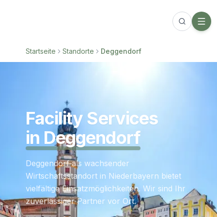
Startseite
Standorte
Deggendorf
Facility Services
in
Deggendorf
Deggendorf als wachsender
Wirtschaftsstandort in Niederbayern bietet
vielfältige Einsatzmöglichkeiten. Wir sind Ihr
zuverlässiger Partner vor Ort.